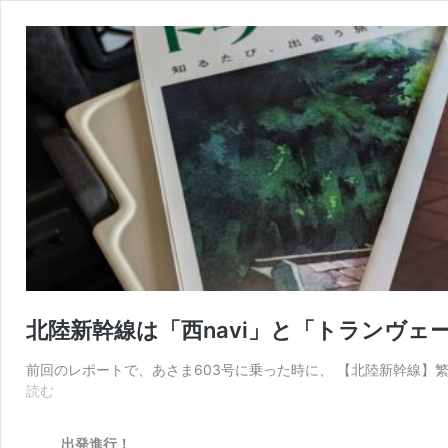
北陸新幹線は「西navi」と「トランヴ
前回のレポートで、あさま603号に乗った時に、 【北陸新幹線】繁
北
読む
陸
新
出発進行！