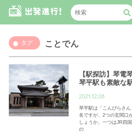
ことでん
タグ
【駅探訪】琴電琴
琴平駅も素敵な
2021.12.08
琴平駅は「こんぴらさん
名ですが、2つの玄関口
しょうか。一つはJR四国
の