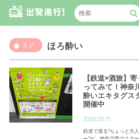
ほろ酔い
タグ
【鉄道×酒旅】
ってみて！神奈
酔いエキタグス
開催中
2026.05.11
鉄道で巡る“ちょっと大
ー”が、神奈川県でスター