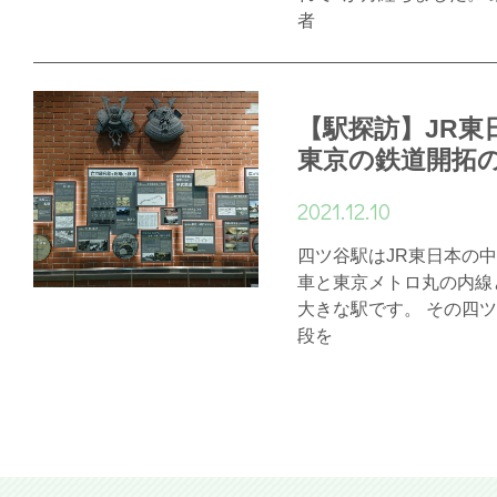
者
【駅探訪】JR東
東京の鉄道開拓
2021.12.10
四ツ谷駅はJR東日本の
車と東京メトロ丸の内線
大きな駅です。 その四
段を