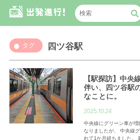
四ツ谷駅
タグ
【駅探訪】中央線
伴い、四ツ谷駅
なことに。
2025.10.24
中央線にグリーン車が増
なりましたが、 中央線
れて1か月経ちました。