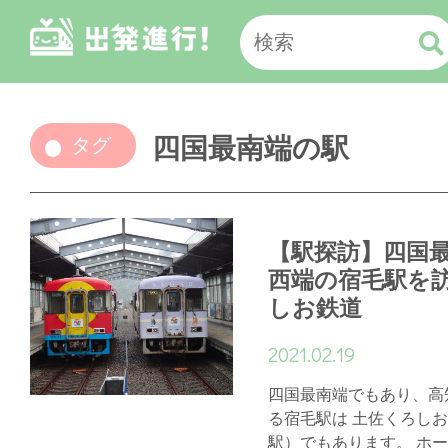
四国最南端の駅
タグ
【駅探訪】四国
西端の宿毛駅を訪
しお鉄道
2021.02.19
四国最南端でもあり、高
る宿毛駅は 土佐くろし
駅）でもあります。 ホ