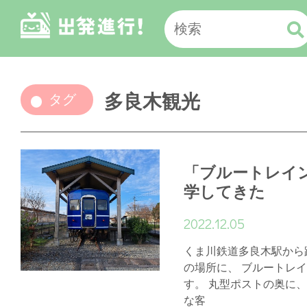
多良木観光
タグ
「ブルートレイ
学してきた
2022.12.05
くま川鉄道多良木駅から
の場所に、 ブルートレ
す。 丸型ポストの奥に、
な客