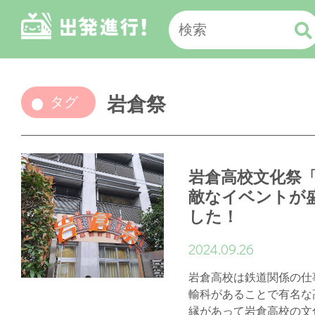
岩倉祭
タグ
岩倉高校文化祭
敵なイベントが
した！
2024.09.26
岩倉高校は鉄道関係の仕
輸科があることで有名な
縁があって岩倉高校の文