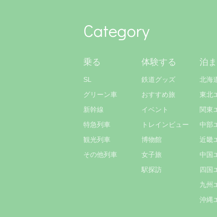
Category
乗る
体験する
泊ま
SL
鉄道グッズ
北海
グリーン車
おすすめ旅
東北
新幹線
イベント
関東
特急列車
トレインビュー
中部
観光列車
博物館
近畿
その他列車
女子旅
中国
駅探訪
四国
九州
沖縄