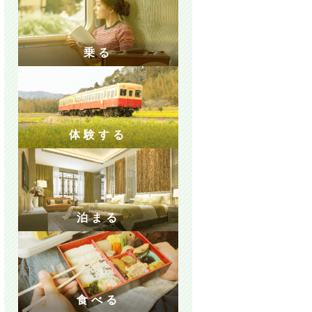
乗る
体験する
泊まる
食べる