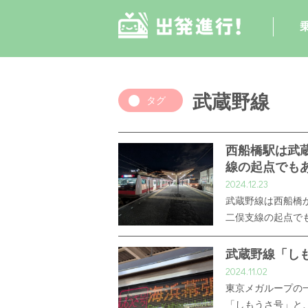
武蔵野線
タグ
西船橋駅は武
線の起点でも
2024.12.23
武蔵野線は西船橋
二俣支線の起点で
武蔵野線「し
2024.11.02
東京メガループの
「しもうさ号」と