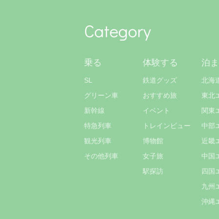
Category
乗る
体験する
泊ま
SL
鉄道グッズ
北海
グリーン車
おすすめ旅
東北
新幹線
イベント
関東
特急列車
トレインビュー
中部
観光列車
博物館
近畿
その他列車
女子旅
中国
駅探訪
四国
九州
沖縄