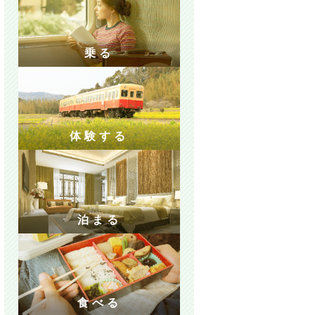
乗る
体験する
泊まる
食べる