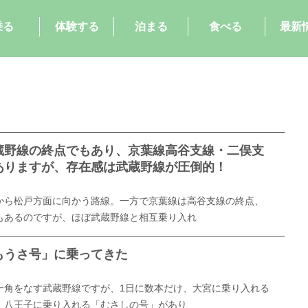
乗る
体験する
泊まる
食べる
最新
蔵野線の終点でもあり、京葉線高谷支線・二俣支
ありますが、存在感は武蔵野線が圧倒的！
から松戸方面に向かう路線。一方で京葉線は高谷支線の終点、
もあるのですが、ほぼ武蔵野線と相互乗り入れ
もうさ号」に乗ってきた
一角をなす武蔵野線ですが、1日に数本だけ、大宮に乗り入れる
、八王子に乗り入れる「むさしの号」があり