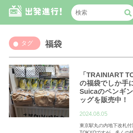
福袋
タグ
「TRAINIART
の福袋でしか手
Suicaのペンギ
ッグを販売中！
2024.08.05
東京駅丸の内地下改札付近に
TOKYOですが、多くの