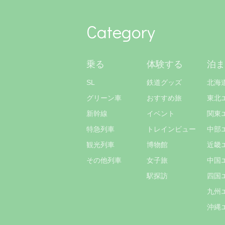
Category
乗る
体験する
泊ま
SL
鉄道グッズ
北海
グリーン車
おすすめ旅
東北
新幹線
イベント
関東
特急列車
トレインビュー
中部
観光列車
博物館
近畿
その他列車
女子旅
中国
駅探訪
四国
九州
沖縄