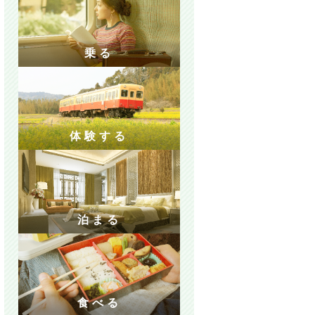
乗る
体験する
泊まる
食べる