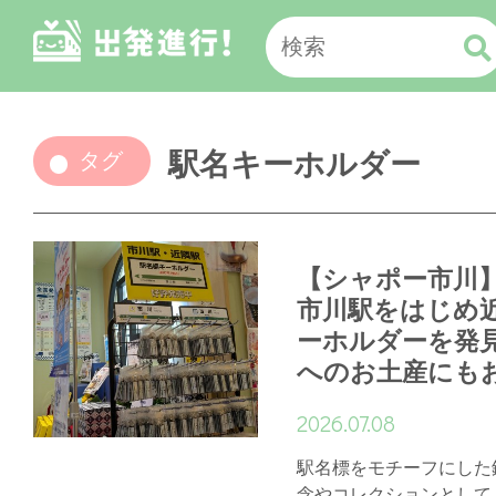
駅名キーホルダー
タグ
【シャポー市川
市川駅をはじめ
ーホルダーを発
へのお土産にも
2026.07.08
駅名標をモチーフにした
念やコレクションとして