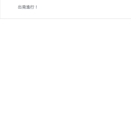
イ
出発進行！
ン
ビ
ュ
ー】
「東
京
駅
舎
に
泊
る」
唯
一
無
二
の
ホ
テ
ル、
東