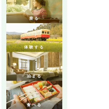
乗る
体験する
泊まる
食べる