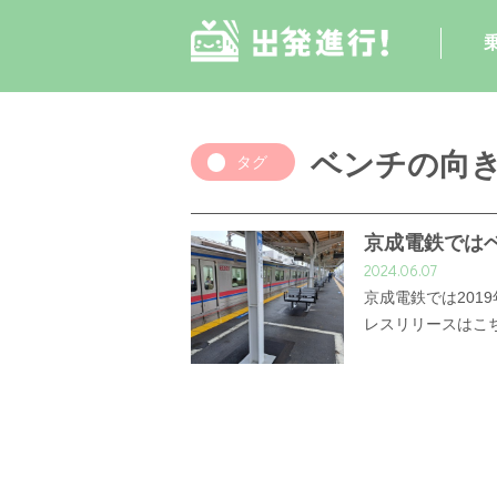
ベンチの向
タグ
京成電鉄では
2024.06.07
京成電鉄では201
レスリリースはこ