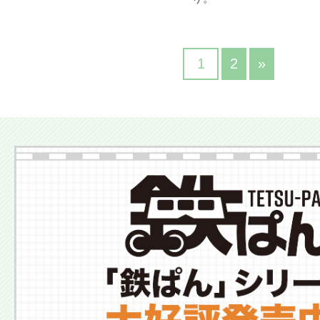
1
2
»