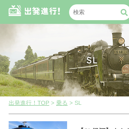
SL
出発進行！TOP
>
乗る
> SL