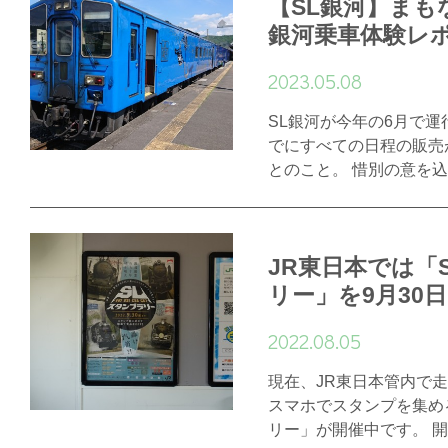
【SL銀河】まも
銀河乗車体験レ
2023.05.08
SL銀河が今年の6月で
でにすべての日程の販売
とのこと。 惜別の意を
JR東日本では「
リー」を9月30
2022.08.05
現在、JR東日本管内で走
スマホでスタンプを集め
リー」が開催中です。 開