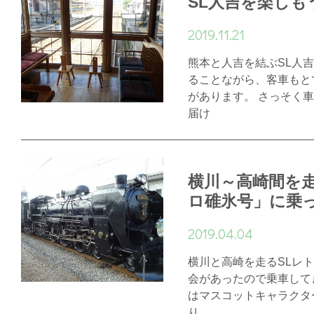
SL人吉を楽しも
2019.11.21
熊本と人吉を結ぶSL人
ることながら、客車もと
があります。 さっそく
届け
横川～高崎間を走
ロ碓氷号」に乗って
2019.04.04
横川と高崎を走るSLレ
会があったので乗車して
はマスコットキャラクタ
り。