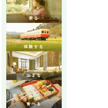
乗る
体験する
泊まる
食べる