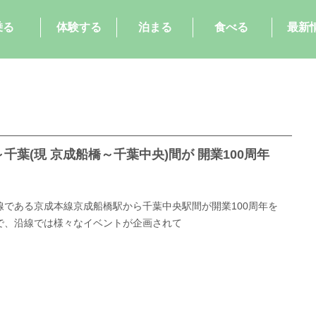
乗る
体験する
泊まる
食べる
最新
千葉(現 京成船橋～千葉中央)間が 開業100周年
！
線である京成本線京成船橋駅から千葉中央駅間が開業100周年を
で、沿線では様々なイベントが企画されて