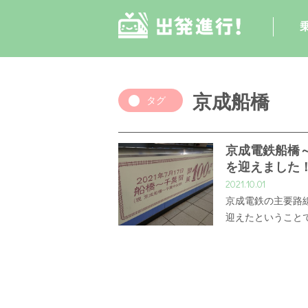
京成船橋
タグ
京成電鉄船橋～
を迎えました
2021.10.01
京成電鉄の主要路
迎えたということ