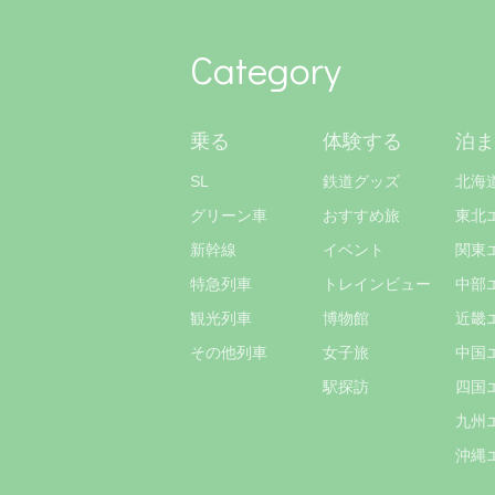
Category
乗る
体験する
泊ま
SL
鉄道グッズ
北海
グリーン車
おすすめ旅
東北
新幹線
イベント
関東
特急列車
トレインビュー
中部
観光列車
博物館
近畿
その他列車
女子旅
中国
駅探訪
四国
九州
沖縄