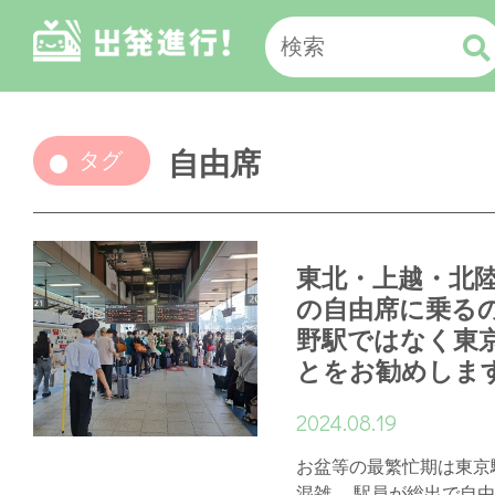
自由席
タグ
東北・上越・北
の自由席に乗る
野駅ではなく東
とをお勧めしま
2024.08.19
お盆等の最繁忙期は東京
混雑。 駅員が総出で自