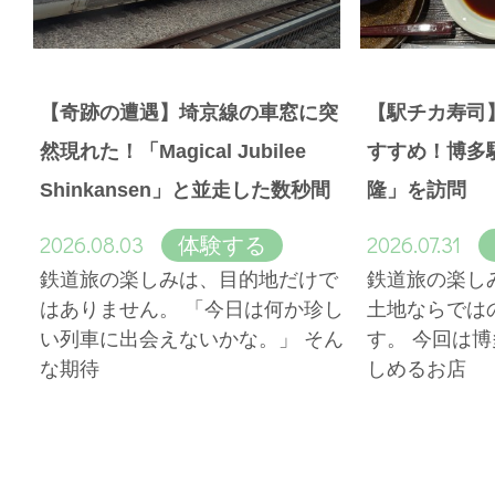
【奇跡の遭遇】埼京線の車窓に突
【駅チカ寿司
然現れた！「Magical Jubilee
すすめ！博多
Shinkansen」と並走した数秒間
隆」を訪問
2026.08.03
2026.07.31
体験する
鉄道旅の楽しみは、目的地だけで
鉄道旅の楽し
はありません。 「今日は何か珍し
土地ならでは
い列車に出会えないかな。」 そん
す。 今回は
な期待
しめるお店
More