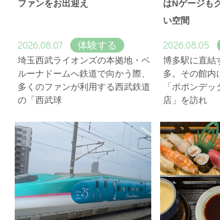
ファンをお出迎え
はNゲージも
い空間
2026.08.07
2026.08.05
体験する
埼玉西武ライオンズの本拠地・ベ
博多駅に直結
ルーナドームへ鉄道で向かう際、
多。その館内
多くのファンが利用する西武鉄道
「ポポンデッ
の「西武球
店」を訪れ