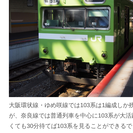
大阪環状線・ゆめ咲線では103系は1編成しか
が、奈良線では普通列車を中心に103系が大
くても30分待てば103系を見ることができる