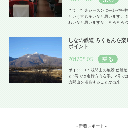
さて、行楽シーズンに長野や軽
という方も多いかと思います。 
わいかと思いますが、そろそろ
しなの鉄道 ろくもんを楽
ポイント
2017.08.05
乗る
ポイント1：浅間山の絶景 信濃
と3号では進行方向右手、2号で
浅間山を堪能することが出来
- 新着レポート -