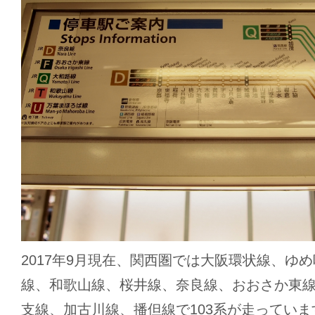
2017年9月現在、関西圏では大阪環状線、ゆ
線、和歌山線、桜井線、奈良線、おおさか東
支線、加古川線、播但線で103系が走ってい