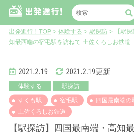
出発進行！TOP
>
体験する
>
駅探訪
> 【駅
知最西端の宿毛駅を訪ねて 土佐くろしお鉄道
2021.2.19
2021.2.19更新
体験する
駅探訪
すくも駅
宿毛駅
四国最南端の
土佐くろしお鉄道
【駅探訪】四国最南端・高知