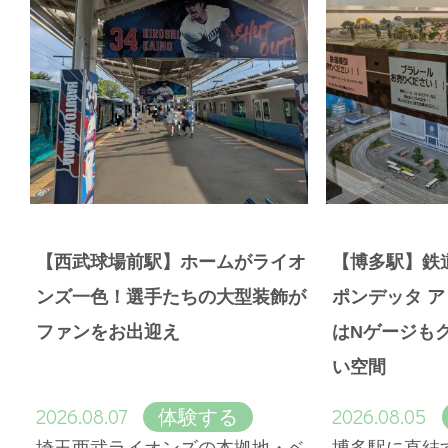
【西武球場前駅】ホームがライオ
【博多駅】鉄
ンズ一色！選手たちの大型装飾が
ポンデッタ 
ファンをお出迎え
はNゲージも
い空間
2026.08.07
2026.08.05
体験する
埼玉西武ライオンズの本拠地・ベ
博多駅に直結