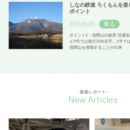
しなの鉄道 ろくもんを楽
ポイント
2017.08.05
乗る
ポイント1：浅間山の絶景 信濃
と3号では進行方向右手、2号で
浅間山を堪能することが出来
- 新着レポート -
New Articles