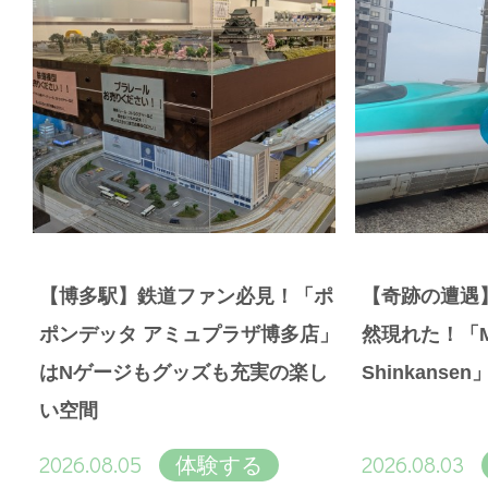
【博多駅】鉄道ファン必見！「ポ
【奇跡の遭遇
ポンデッタ アミュプラザ博多店」
然現れた！「Magi
はNゲージもグッズも充実の楽し
Shinkans
い空間
2026.08.05
2026.08.03
体験する