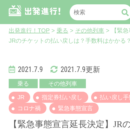
出発進行！TOP
>
乗る
>
その他列車
> 【緊
JRのチケットの払い戻しは？手数料はかかる
2021.7.9
2021.7.9更新
乗る
その他列車
JR
指定券払い戻し
払い戻し手
コロナ禍
緊急事態宣言
【緊急事態宣言延長決定】JR