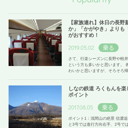
【家族連れ】休日の長野
か」「かがやき」よりも
がおすすめ！
2019.05.02
乗る
さて、行楽シーズンに長野や軽
という方も多いかと思います。 
わいかと思いますが、そろそろ
しなの鉄道 ろくもんを楽
ポイント
2017.08.05
乗る
ポイント1：浅間山の絶景 信濃
と3号では進行方向右手、2号で