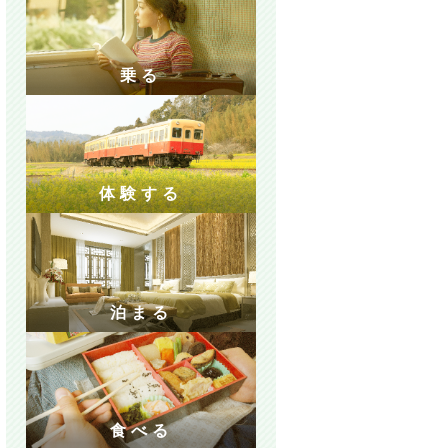
乗る
体験する
泊まる
食べる