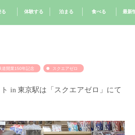
乗る
体験する
泊まる
食べる
最新
鉄道開業150年記念
スクエアゼロ
ント in 東京駅は「スクエアゼロ」にて