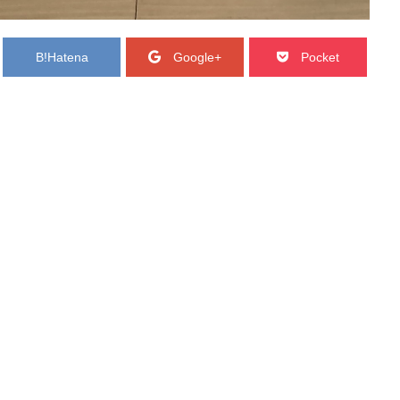
B!
Hatena
Google+
Pocket