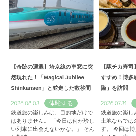
【奇跡の遭遇】埼京線の車窓に突
【駅チカ寿司
然現れた！「Magical Jubilee
すすめ！博多
Shinkansen」と並走した数秒間
隆」を訪問
2026.08.03
2026.07.31
体験する
鉄道旅の楽しみは、目的地だけで
鉄道旅の楽し
はありません。 「今日は何か珍し
土地ならでは
い列車に出会えないかな。」 そん
す。 今回は