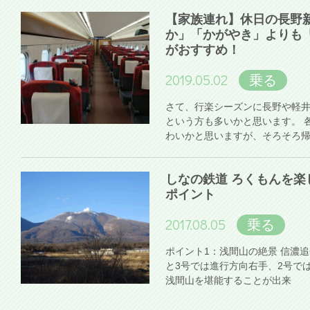
【家族連れ】休日の長野
か」「かがやき」よりも
がおすすめ！
2019.05.02
乗る
さて、行楽シーズンに長野や軽
という方も多いかと思います。 
わいかと思いますが、そろそろ
しなの鉄道 ろくもんを楽
ポイント
2017.08.05
乗る
ポイント1：浅間山の絶景 信濃
と3号では進行方向右手、2号で
浅間山を堪能することが出来