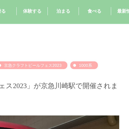
乗る
体験する
泊まる
食べる
最新
京急クラフトビールフェス2023
1000系
ス2023」が京急川崎駅で開催されま