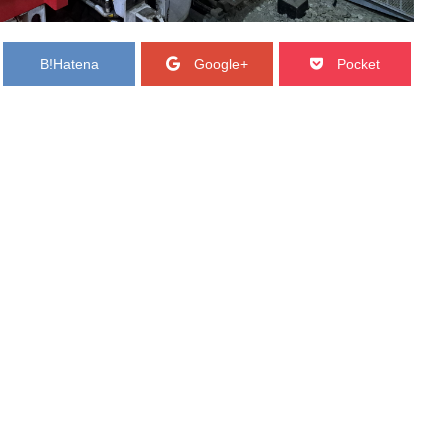
B!
Hatena
Google+
Pocket