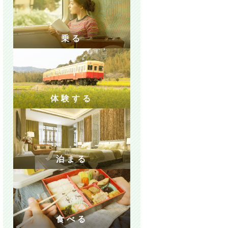
乗る
体験する
泊まる
食べる