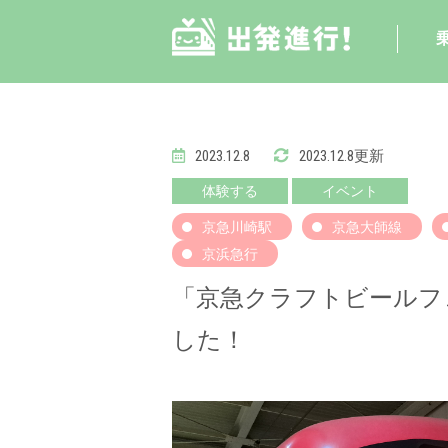
2023.12.8
2023.12.8更新
体験する
イベント
京急川崎駅
京急大師線
京浜急行
「京急クラフトビールフェ
した！