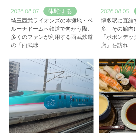
2026.08.07
2026.08.05
体験する
埼玉西武ライオンズの本拠地・ベ
博多駅に直結
ルーナドームへ鉄道で向かう際、
多。その館内
多くのファンが利用する西武鉄道
「ポポンデッ
の「西武球
店」を訪れ