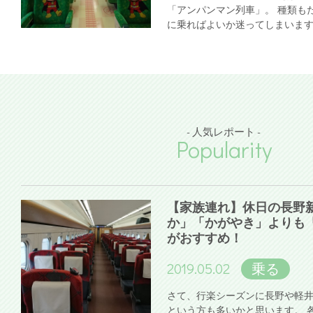
「アンパンマン列車」。 種類も
に乗ればよいか迷ってしまいま
- 人気レポート -
Popularity
【家族連れ】休日の長野
か」「かがやき」よりも
がおすすめ！
2019.05.02
乗る
さて、行楽シーズンに長野や軽
という方も多いかと思います。 