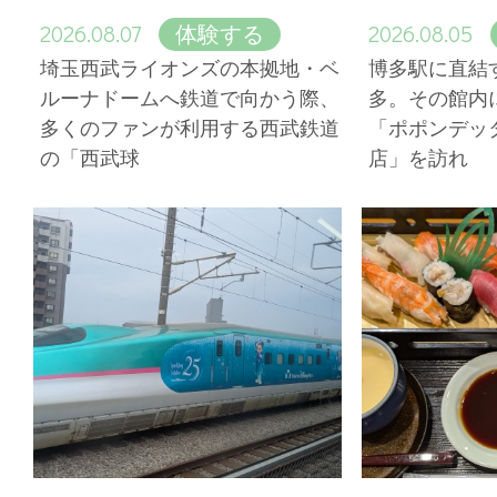
2026.08.07
2026.08.05
体験する
埼玉西武ライオンズの本拠地・ベ
博多駅に直結
ルーナドームへ鉄道で向かう際、
多。その館内
多くのファンが利用する西武鉄道
「ポポンデッ
の「西武球
店」を訪れ