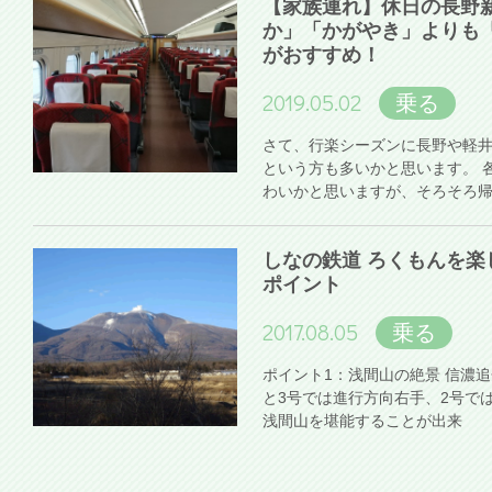
【家族連れ】休日の長野
か」「かがやき」よりも
がおすすめ！
2019.05.02
乗る
さて、行楽シーズンに長野や軽
という方も多いかと思います。 
わいかと思いますが、そろそろ
しなの鉄道 ろくもんを楽
ポイント
2017.08.05
乗る
ポイント1：浅間山の絶景 信濃
と3号では進行方向右手、2号で
浅間山を堪能することが出来