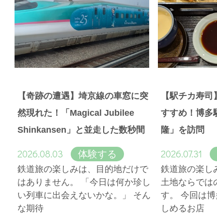
【奇跡の遭遇】埼京線の車窓に突
【駅チカ寿司
然現れた！「Magical Jubilee
すすめ！博多
Shinkansen」と並走した数秒間
隆」を訪問
2026.08.03
2026.07.31
体験する
鉄道旅の楽しみは、目的地だけで
鉄道旅の楽し
はありません。 「今日は何か珍し
土地ならでは
い列車に出会えないかな。」 そん
す。 今回は
な期待
しめるお店