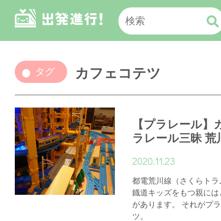
カフェコテツ
タグ
【プラレール】
ラレール三昧 荒
2020.11.23
都電荒川線（さくらトラ
鐡道キッズをもつ親には
があります。 それがプ
ツ。