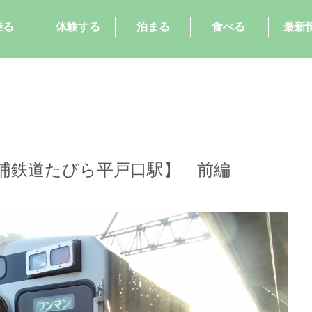
乗る
体験する
泊まる
食べる
最新
浦鉄道たびら平戸口駅】 前編