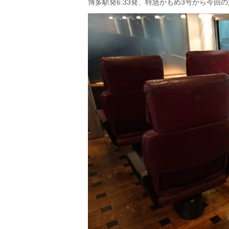
博多駅発6:33発、特急かもめ3号から今回