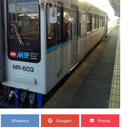
B!
Hatena
Google+
Pocket