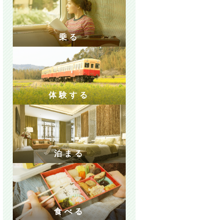
乗る
体験する
泊まる
食べる