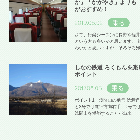
か」「かがやき」よりも
がおすすめ！
2019.05.02
乗る
さて、行楽シーズンに長野や軽
という方も多いかと思います。 
わいかと思いますが、そろそろ
しなの鉄道 ろくもんを楽
ポイント
2017.08.05
乗る
ポイント1：浅間山の絶景 信濃
と3号では進行方向右手、2号で
浅間山を堪能することが出来