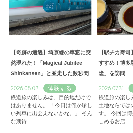
【奇跡の遭遇】埼京線の車窓に突
【駅チカ寿司
然現れた！「Magical Jubilee
すすめ！博多
Shinkansen」と並走した数秒間
隆」を訪問
2026.08.03
2026.07.31
体験する
鉄道旅の楽しみは、目的地だけで
鉄道旅の楽し
はありません。 「今日は何か珍し
土地ならでは
い列車に出会えないかな。」 そん
す。 今回は
な期待
しめるお店