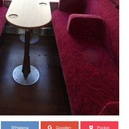
B!
Hatena
Google+
Pocket