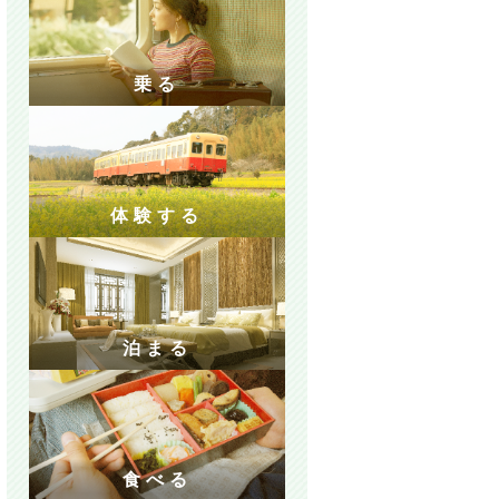
乗る
体験する
泊まる
食べる