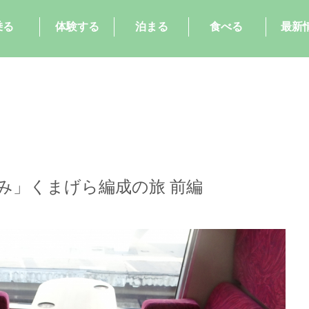
乗る
体験する
泊まる
食べる
最新
み」くまげら編成の旅 前編