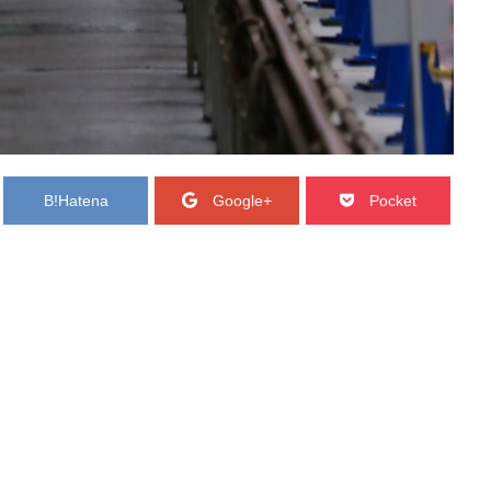
B!
Hatena
Google+
Pocket