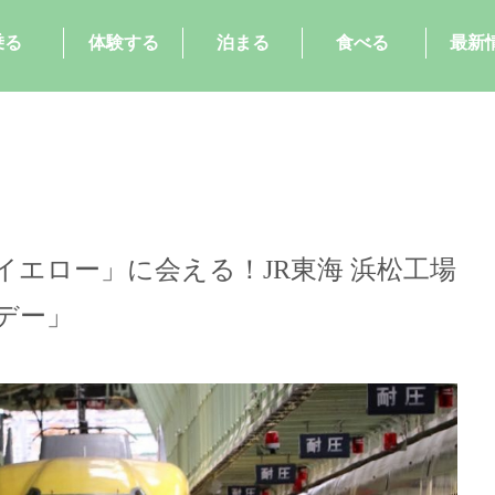
乗る
体験する
泊まる
食べる
最新
エロー」に会える！JR東海 浜松工場
デー」