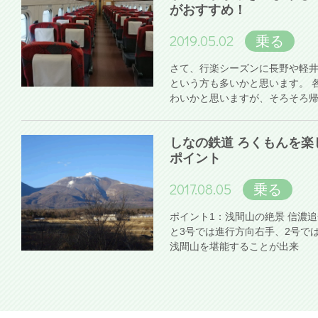
がおすすめ！
2019.05.02
乗る
さて、行楽シーズンに長野や軽
という方も多いかと思います。 
わいかと思いますが、そろそろ
しなの鉄道 ろくもんを楽
ポイント
2017.08.05
乗る
ポイント1：浅間山の絶景 信濃
と3号では進行方向右手、2号で
浅間山を堪能することが出来