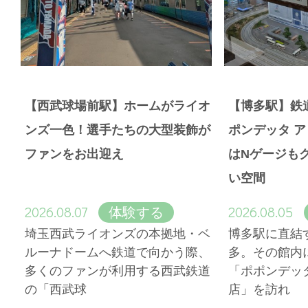
【西武球場前駅】ホームがライオ
【博多駅】鉄
ンズ一色！選手たちの大型装飾が
ポンデッタ 
ファンをお出迎え
はNゲージも
い空間
2026.08.07
2026.08.05
体験する
埼玉西武ライオンズの本拠地・ベ
博多駅に直結
ルーナドームへ鉄道で向かう際、
多。その館内
多くのファンが利用する西武鉄道
「ポポンデッ
の「西武球
店」を訪れ