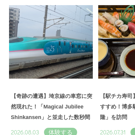
【奇跡の遭遇】埼京線の車窓に突
【駅チカ寿司
然現れた！「Magical Jubilee
すすめ！博多
Shinkansen」と並走した数秒間
隆」を訪問
2026.08.03
2026.07.31
体験する