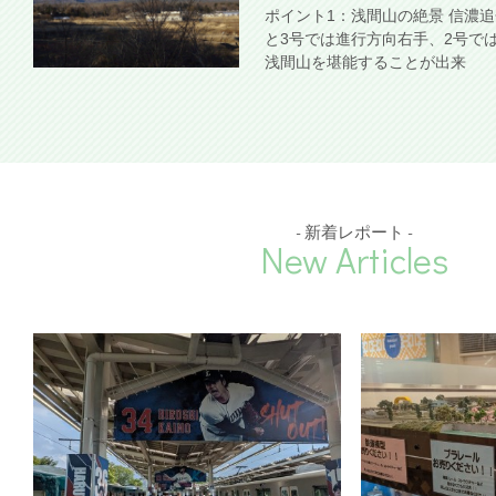
ポイント1：浅間山の絶景 信濃
と3号では進行方向右手、2号で
浅間山を堪能することが出来
- 新着レポート -
New Articles