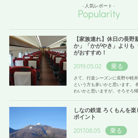
- 人気レポート -
Popularity
【家族連れ】休日の長野
か」「かがやき」よりも
がおすすめ！
2019.05.02
乗る
さて、行楽シーズンに長野や軽
という方も多いかと思います。 
わいかと思いますが、そろそろ
しなの鉄道 ろくもんを楽
ポイント
2017.08.05
乗る