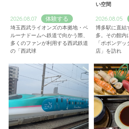
い空間
2026.08.07
2026.08.05
体験する
埼玉西武ライオンズの本拠地・ベ
博多駅に直結
ルーナドームへ鉄道で向かう際、
多。その館内
多くのファンが利用する西武鉄道
「ポポンデッ
の「西武球
店」を訪れ