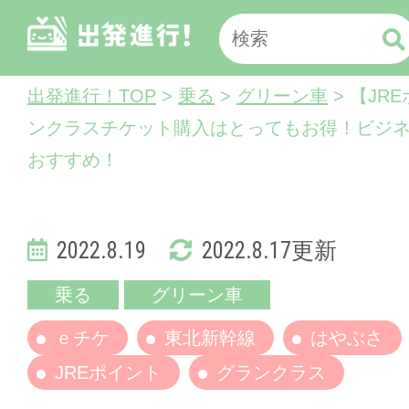
出発進行！TOP
>
乗る
>
グリーン車
> 【JR
ンクラスチケット購入はとってもお得！ビジ
おすすめ！
2022.8.19
2022.8.17更新
乗る
グリーン車
ｅチケ
東北新幹線
はやぶさ
JREポイント
グランクラス