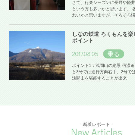
さて、行楽シーズンに長野や軽
という方も多いかと思います。 
わいかと思いますが、そろそろ
しなの鉄道 ろくもんを楽
ポイント
2017.08.05
乗る
ポイント1：浅間山の絶景 信濃
と3号では進行方向右手、2号で
浅間山を堪能することが出来
- 新着レポート -
New Articles