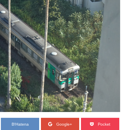
B!
Hatena
Google+
Pocket