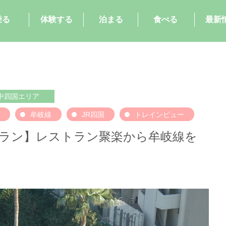
乗る
体験する
泊まる
食べる
最新
中四国エリア
牟岐線
JR四国
トレインビュー
ラン】レストラン聚楽から牟岐線を