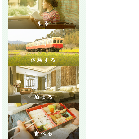
乗る
体験する
泊まる
食べる