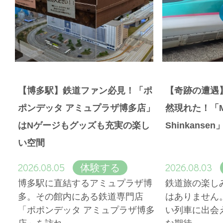
【博多駅】鉄道ファン必見！「ポ
【奇跡の遭遇
ポンデッタ アミュプラザ博多店」
然現れた！「Magi
はNゲージもグッズも充実の楽し
Shinkans
い空間
2026.08.05
2026.08.03
体験する
博多駅に直結するアミュプラザ博
鉄道旅の楽し
多。その館内にある鉄道専門店
はありません
「ポポンデッタ アミュプラザ博多
い列車に出会