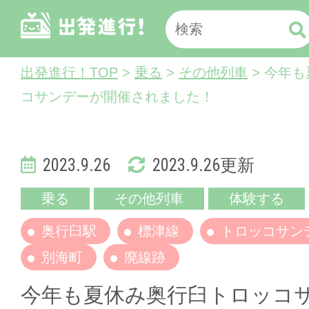
出発進行！TOP
>
乗る
>
その他列車
> 今年
コサンデーが開催されました！
2023.9.26
2023.9.26更新
乗る
その他列車
体験する
奥行臼駅
標津線
トロッコサン
別海町
廃線跡
今年も夏休み奥行臼トロッコ