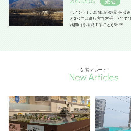
2017.08.05
乗る
ポイント1：浅間山の絶景 信濃
と3号では進行方向右手、2号で
浅間山を堪能することが出来
- 新着レポート -
New Articles