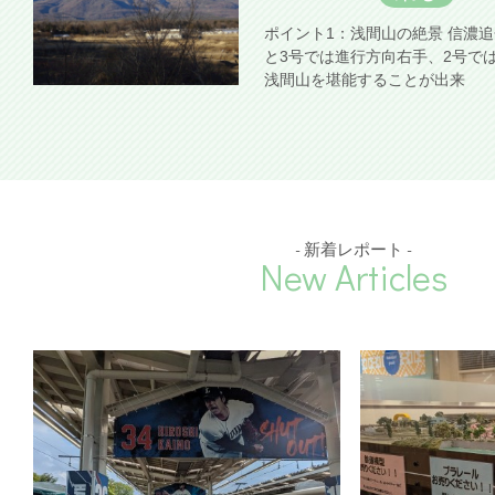
ポイント1：浅間山の絶景 信濃
と3号では進行方向右手、2号で
浅間山を堪能することが出来
- 新着レポート -
New Articles