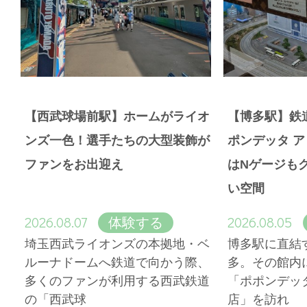
【西武球場前駅】ホームがライオ
【博多駅】鉄
ンズ一色！選手たちの大型装飾が
ポンデッタ 
ファンをお出迎え
はNゲージも
い空間
2026.08.07
2026.08.05
体験する
埼玉西武ライオンズの本拠地・ベ
博多駅に直結
ルーナドームへ鉄道で向かう際、
多。その館内
多くのファンが利用する西武鉄道
「ポポンデッ
の「西武球
店」を訪れ