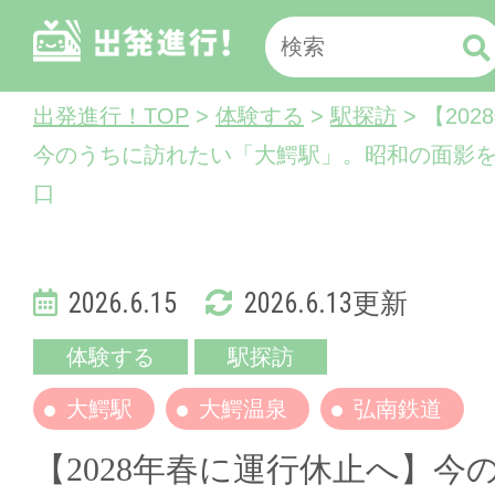
出発進行！TOP
>
体験する
>
駅探訪
> 【20
今のうちに訪れたい「大鰐駅」。昭和の面影
口
2026.6.15
2026.6.13更新
体験する
駅探訪
大鰐駅
大鰐温泉
弘南鉄道
【2028年春に運行休止へ】今