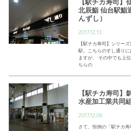
【駅チカ寿司】
北辰鮨 仙台駅鮨
んずし）
2017.12.13
【駅チカ寿司】シリーズ
駅。こちらのすし通りに
ますが、 その中でも上
ちらの
【駅チカ寿司】
水産加工業共同
2017.12.06
さて、恒例の「駅チカ寿