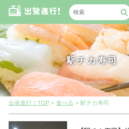
駅チカ寿司
出発進行！TOP
>
食べる
> 駅チカ寿司