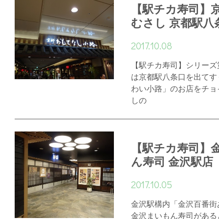
【駅チカ寿司】
むさし 京都駅八
2017.10.08
【駅チカ寿司】シリーズ
は京都駅八条口を出てす
わい小路」のお店をチョ
しの
【駅チカ寿司】
ん寿司 金沢駅店
2017.10.05
金沢駅構内「金沢百番街
金沢まいもん寿司がある