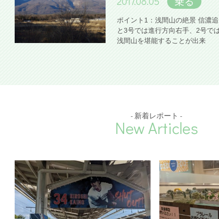
2017.08.05
乗る
ポイント1：浅間山の絶景 信濃
と3号では進行方向右手、2号で
浅間山を堪能することが出来
- 新着レポート -
New Articles