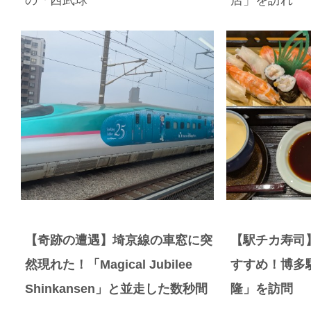
の「西武球
店」を訪れ
【奇跡の遭遇】埼京線の車窓に突
【駅チカ寿司
然現れた！「Magical Jubilee
すすめ！博多
Shinkansen」と並走した数秒間
隆」を訪問