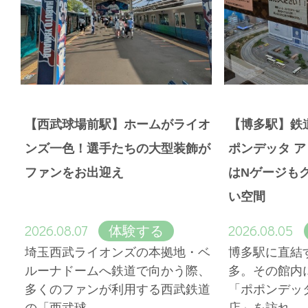
【西武球場前駅】ホームがライオ
【博多駅】鉄
ンズ一色！選手たちの大型装飾が
ポンデッタ 
ファンをお出迎え
はNゲージも
い空間
2026.08.07
2026.08.05
体験する
埼玉西武ライオンズの本拠地・ベ
博多駅に直結
ルーナドームへ鉄道で向かう際、
多。その館内
多くのファンが利用する西武鉄道
「ポポンデッ