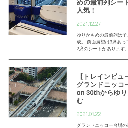
めの最前列シー
人気！
2021.12.27
ゆりかもめの最前列は子
成。 前面展望は3席あっ
2席のシートがあります
【トレインビュ
グランドニッコー台場
on 30thから
む
2021.01.22
グランドニッコー台場の