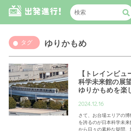
ゆりかもめ
タグ
【トレインビュ
科学未来館の展
ゆりかもめを楽
2024.12.16
さて、お台場エリアの博
を誇るのが日本科学未来
から日々の素朴な疑問、