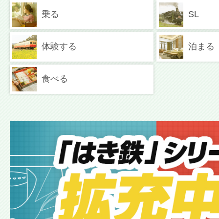
乗る
SL
体験する
泊まる
食べる