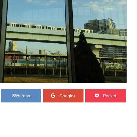
B!
Hatena
Google+
Pocket