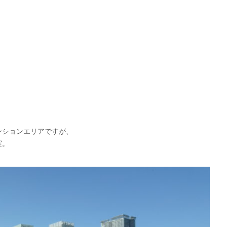
ンションエリアですが、
実。
。