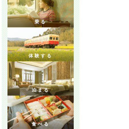
乗る
体験する
泊まる
食べる