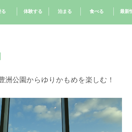
乗る
体験する
泊まる
食べる
最新
豊洲公園からゆりかもめを楽しむ！