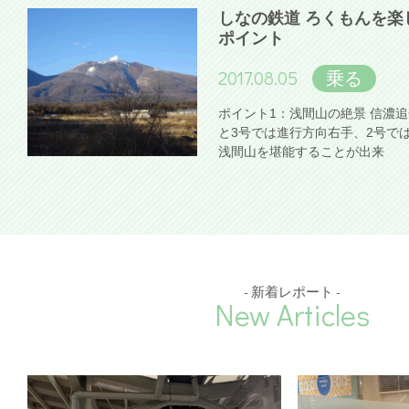
しなの鉄道 ろくもんを楽
ポイント
2017.08.05
乗る
ポイント1：浅間山の絶景 信濃
と3号では進行方向右手、2号で
浅間山を堪能することが出来
- 新着レポート -
New Articles