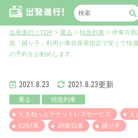
出発進行！TOP
>
乗る
>
特急列車
> 伊東方
急「踊り子」利用が事前座席指定で安くて快
の予約をお勧めします。
2021.8.23
2021.8.23更新
乗る
特急列車
えきねっとチケットレスサービス
え
E257系
JR東日本
踊り子