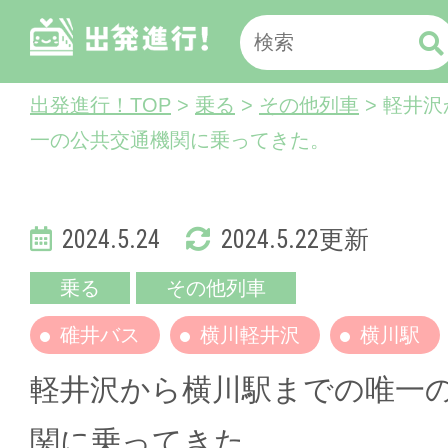
出発進行！TOP
>
乗る
>
その他列車
> 軽井
一の公共交通機関に乗ってきた。
2024.5.24
2024.5.22更新
乗る
その他列車
碓井バス
横川軽井沢
横川駅
軽井沢から横川駅までの唯一
関に乗ってきた。