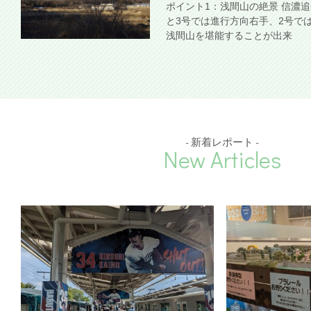
ポイント1：浅間山の絶景 信濃
と3号では進行方向右手、2号で
浅間山を堪能することが出来
- 新着レポート -
New Articles