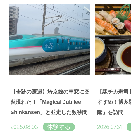
【奇跡の遭遇】埼京線の車窓に突
【駅チカ寿司
然現れた！「Magical Jubilee
すすめ！博多
Shinkansen」と並走した数秒間
隆」を訪問
2026.08.03
2026.07.31
体験する