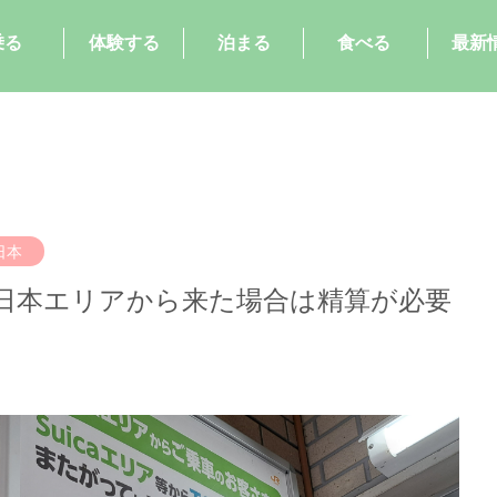
乗る
体験する
泊まる
食べる
最新
日本
東日本エリアから来た場合は精算が必要