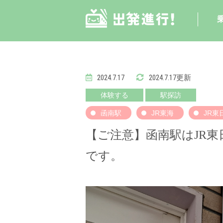
2024.7.17
2024.7.17更新
体験する
駅探訪
函南駅
JR東海
JR東
【ご注意】函南駅はJR
です。