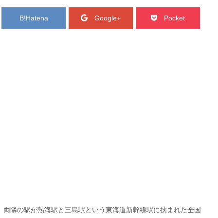
B!
Hatena
Google+
Pocket
、両隣の駅が熱海駅と三島駅という東海道新幹線駅に挟まれた全国