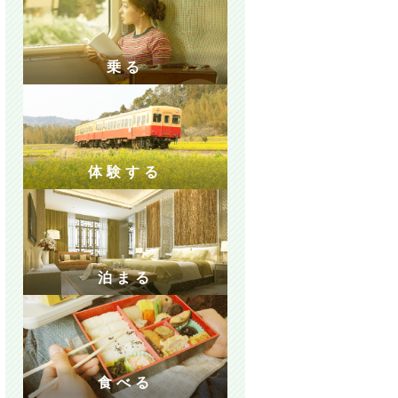
乗る
体験する
泊まる
食べる