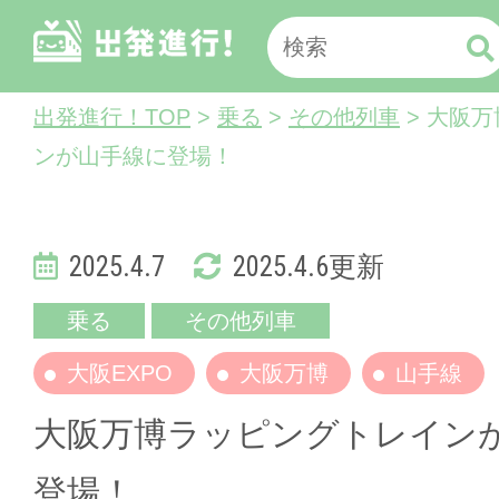
出発進行！TOP
>
乗る
>
その他列車
> 大阪
ンが山手線に登場！
2025.4.7
2025.4.6更新
乗る
その他列車
大阪EXPO
大阪万博
山手線
大阪万博ラッピングトレイン
登場！