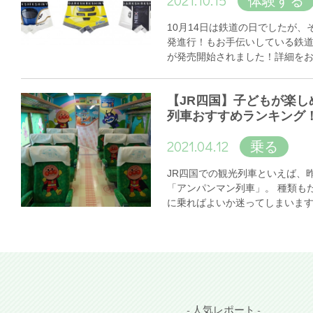
2021.10.15
体験する
10月14日は鉄道の日でしたが
発進行！もお手伝いしている鉄
が発売開始されました！詳細を
【JR四国】子どもが楽し
列車おすすめランキング
2021.04.12
乗る
JR四国での観光列車といえば、
「アンパンマン列車」。 種類も
に乗ればよいか迷ってしまいま
- 人気レポート -