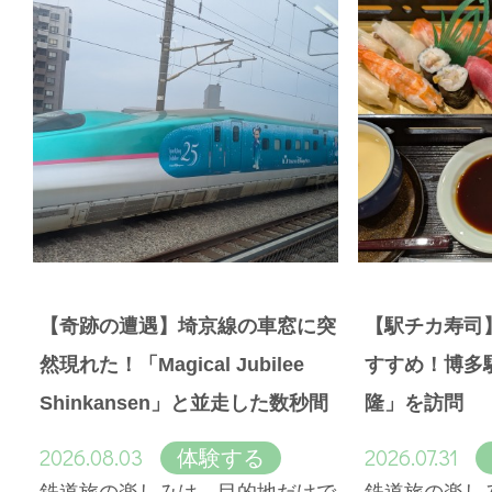
【奇跡の遭遇】埼京線の車窓に突
【駅チカ寿司
然現れた！「Magical Jubilee
すすめ！博多
Shinkansen」と並走した数秒間
隆」を訪問
2026.08.03
2026.07.31
体験する
鉄道旅の楽しみは、目的地だけで
鉄道旅の楽し