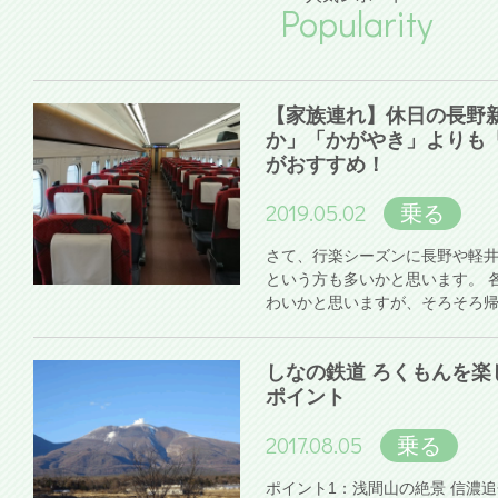
Popularity
【家族連れ】休日の長野
か」「かがやき」よりも
がおすすめ！
2019.05.02
乗る
さて、行楽シーズンに長野や軽
という方も多いかと思います。 
わいかと思いますが、そろそろ
しなの鉄道 ろくもんを楽
ポイント
2017.08.05
乗る
ポイント1：浅間山の絶景 信濃