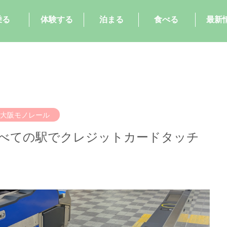
乗る
体験する
泊まる
食べる
最新
大阪モノレール
べての駅でクレジットカードタッチ