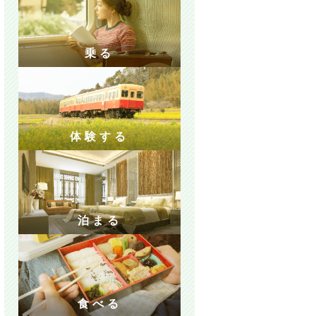
乗る
体験する
泊まる
食べる