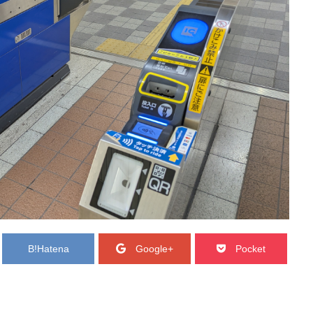
B!
Hatena
Google+
Pocket