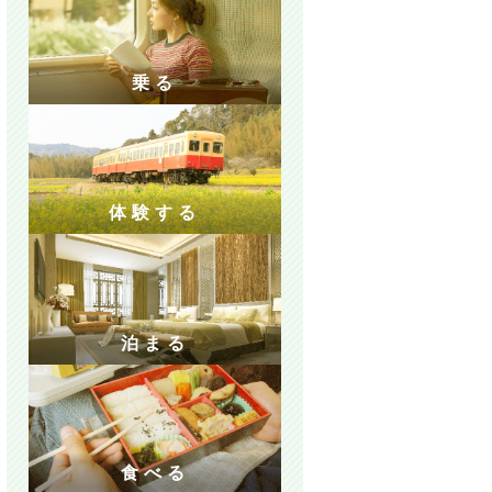
乗る
体験する
泊まる
食べる