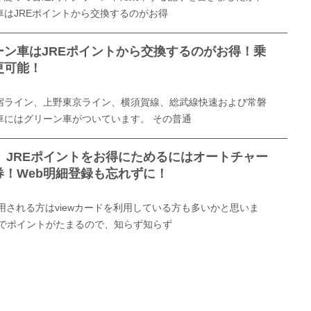
車はJREポイントから交換するのがお得
ーン車はJREポイントから交換するのがお得！乗
更可能！
宿ライン、上野東京ライン、横須賀線、総武線快速および常磐
車にはグリーン車がついています。 その普通
ド】JREポイントをお得にためるにはオートチャー
券！Web明細登録も忘れずに！
用される方はviewカードを利用している方も多いかと思いま
けでポイントがたまるので、知らず知らず