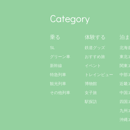
Category
乗る
体験する
泊ま
SL
鉄道グッズ
北海
グリーン車
おすすめ旅
東北
新幹線
イベント
関東
特急列車
トレインビュー
中部
観光列車
博物館
近畿
その他列車
女子旅
中国
駅探訪
四国
九州
沖縄