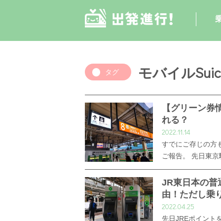
モバイルSuic
タグ
【グリーン券
れる？
2022.11.14
すでにご存じの方
ご報告。 先日東
JR東日本の
由！ただし乗
2022.04.25
先日JREポイン