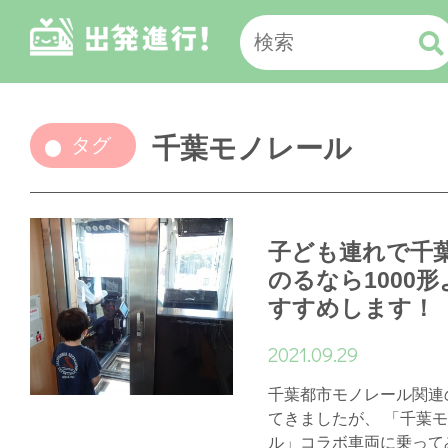
千葉モノレール
タグ
子ども連れで千
のるなら1000
すすめします！
2021.09.29
千葉都市モノレール関連
てきましたが、 「千葉
ル」コラボ車両に乗ってみた h