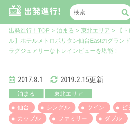
出発進行！TOP
>
泊まる
>
東北エリア
> 【
ル】ホテルメトロポリタン仙台Eastのグラン
ラグジュアリーなトレインビューを堪能！
2017.8.1
2019.2.15更新
泊まる
東北エリア
仙台
シングル
ツイン
ビ
カップル
ファミリー
ダブル